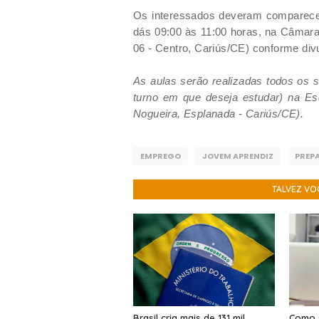
Os interessados deveram comparecer 
dás 09:00 às 11:00 horas, na Câmara
06 - Centro, Cariús/CE) conforme div
As aulas serão realizadas todos os 
turno em que deseja estudar)
na Es
Nogueira, Esplanada - Cariús/CE).
EMPREGO
JOVEM APRENDIZ
PREP
TALVEZ VO
Brasil cria mais de 131 mil
Como 