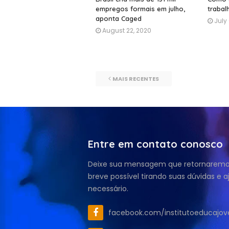
empregos formais em julho,
trabal
aponta Caged
July
August 22, 2020
MAIS RECENTES
Entre em contato conosco
Deixe sua mensagem que retornaremos
breve possível tirando suas dúvidas e 
necessário.
facebook.com/institutoeducajo