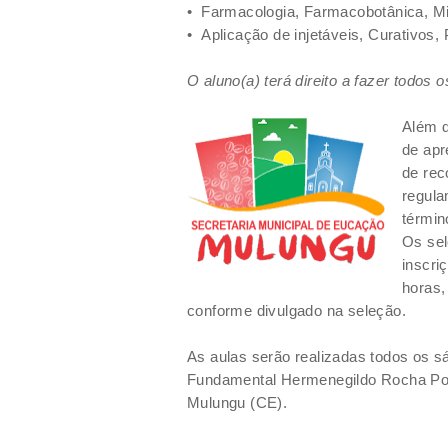
•
Farmacologia, Farmacobotânica, M
•
Aplicação de injetáveis, Curativos
O aluno(a) terá direito a fazer todos 
Além d
de apr
de rec
regula
términ
Os sel
inscri
horas,
conforme divulgado na seleção.
As aulas serão realizadas todos os 
Fundamental Hermenegildo Rocha Pont
Mulungu (CE).