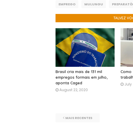
EMPREGO
MULUNGU
PREPARATÓ
TALVEZ VO
Brasil cria mais de 131 mil
Como 
empregos formais em julho,
trabal
aponta Caged
July
August 22, 2020
MAIS RECENTES